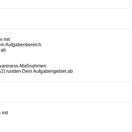
v mit
nem Aufgabenbereich
 ab
on Awareness-Maßnahmen
S2) runden Dein Aufgabengebiet ab
 mit