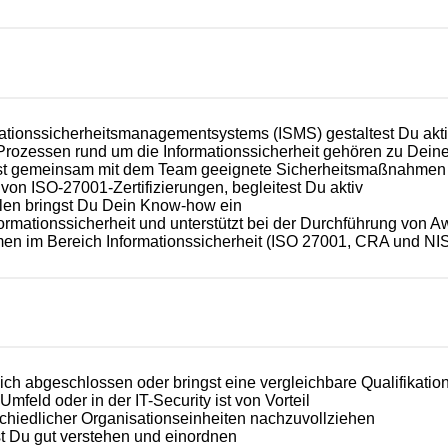
ationssicherheitsmanagementsystems (ISMS) gestaltest Du akti
 Prozessen rund um die Informationssicherheit gehören zu Dei
itest gemeinsam mit dem Team geeignete Sicherheitsmaßnahmen
von ISO-27001-Zertifizierungen, begleitest Du aktiv
llen bringst Du Dein Know-how ein
Informationssicherheit und unterstützt bei der Durchführung v
en im Bereich Informationssicherheit (ISO 27001, CRA und NI
ich abgeschlossen oder bringst eine vergleichbare Qualifikation
mfeld oder in der IT-Security ist von Vorteil
rschiedlicher Organisationseinheiten nachzuvollziehen
st Du gut verstehen und einordnen