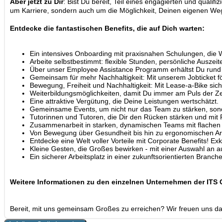
Aber jetzt zu Dir
: Bist Du bereit, Teil eines engagierten und qua
um Karriere, sondern auch um die Möglichkeit, Deinen eigenen Weg
Entdecke die fantastischen Benefits, die auf Dich warten:
Ein intensives Onboarding mit praxisnahen Schulungen, die W
Arbeite selbstbestimmt: flexible Stunden, persönliche Auszeit
Über unser Employee Assistance Programm erhältst Du rund um
Gemeinsam für mehr Nachhaltigkeit: Mit unserem Jobticket för
Bewegung, Freiheit und Nachhaltigkeit: Mit Lease-a-Bike sich
Weiterbildungsmöglichkeiten, damit Du immer am Puls der Zei
Eine attraktive Vergütung, die Deine Leistungen wertschätzt.
Gemeinsame Events, um nicht nur das Team zu stärken, son
Tutorinnen und Tutoren, die Dir den Rücken stärken und mit R
Zusammenarbeit in starken, dynamischen Teams mit flachen 
Von Bewegung über Gesundheit bis hin zu ergonomischen Arbe
Entdecke eine Welt voller Vorteile mit Corporate Benefits! E
Kleine Gesten, die Großes bewirken - mit einer Auswahl an 
Ein sicherer Arbeitsplatz in einer zukunftsorientierten Branc
Weitere Informationen zu den einzelnen Unternehmen der ITS 
Bereit, mit uns gemeinsam Großes zu erreichen? Wir freuen uns dara