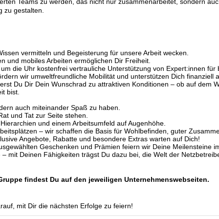
lifizierten Teams zu werden, das nicht nur zusammenarbeitet, sondern 
 zu gestalten.
issen vermitteln und Begeisterung für unsere Arbeit wecken.
en und mobiles Arbeiten ermöglichen Dir Freiheit.
 die Uhr kostenfrei vertrauliche Unterstützung von Expert:innen für b
dern wir umweltfreundliche Mobilität und unterstützen Dich finanziell
erst Du Dir Dein Wunschrad zu attraktiven Konditionen – ob auf dem Weg
t bist.
dern auch miteinander Spaß zu haben.
at und Tat zur Seite stehen.
Hierarchien und einem Arbeitsumfeld auf Augenhöhe.
itsplätzen – wir schaffen die Basis für Wohlbefinden, guter Zusammen
xklusive Angebote, Rabatte und besondere Extras warten auf Dich!
ausgewählten Geschenken und Prämien feiern wir Deine Meilensteine i
he – mit Deinen Fähigkeiten trägst Du dazu bei, die Welt der Netzbetrei
Gruppe findest Du auf den jeweiligen Unternehmenswebseiten.
uf, mit Dir die nächsten Erfolge zu feiern!